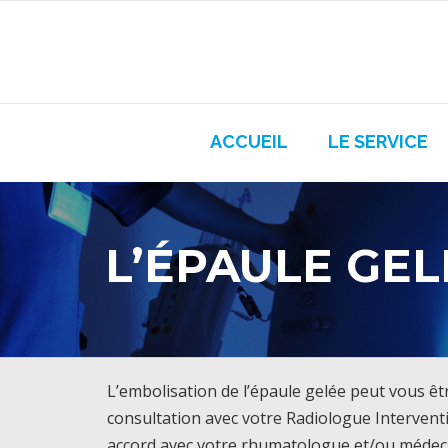
Skip
to
content
ACCUEIL
LE SERVICE
L’ÉPAULE GEL
L’embolisation de l’épaule gelée peut vous ê
consultation avec votre Radiologue Interventio
accord avec votre rhumatologue et/ou médeci