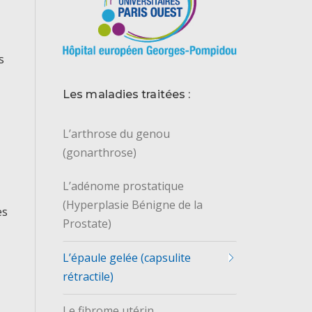
s
Les maladies traitées :
L’arthrose du genou
(gonarthrose)
L’adénome prostatique
(Hyperplasie Bénigne de la
es
Prostate)
L’épaule gelée (capsulite
rétractile)
Le fibrome utérin